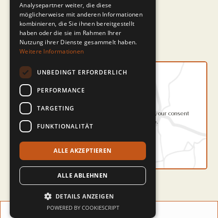
Opening Hours
Analysepartner weiter, die diese
möglicherweise mit anderen Informationen
Mon: 9:00-13:00 / 15:00-19:00
kombinieren, die Sie ihnen bereitgestellt
Tue: 8:00-19:00
haben oder die sie im Rahmen Ihrer
Wed: 9:00-13:00 / 15:00-19:00
Nutzung ihrer Dienste gesammelt haben.
Tue: 9:00-13:00 / 14:00-19:00
Weitere Informationen
Fri: 9:30-13 / 14:00-18:00
UNBEDINGT ERFORDERLICH
PERFORMANCE
TARGETING
To load the map, click 'Accept Cookies' to give your consent
for cookies to be set on your device.
FUNKTIONALITÄT
Accept Cookies and Load Map
ALLE AKZEPTIEREN
ALLE ABLEHNEN
DETAILS ANZEIGEN
POWERED BY COOKIESCRIPT
Data Security
Imprint