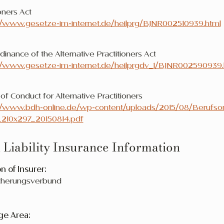
oners Act
//www.gesetze-im-internet.de/heilprg/BJNR002510939.html
inance of the Alternative Practitioners Act
//www.gesetze-im-internet.de/heilprgdv_1/BJNR002590939.
f Conduct for Alternative Practitioners
//www.bdh-online.de/wp-content/uploads/2015/08/Berufso
5_210x297_20150814.pdf
 Liability Insurance Information
 of Insurer:
icherungsverbund
ge Area: