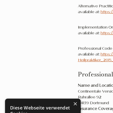
Alternative Practiti
available at:
https:
Implementation Ord
available at:
https:
Professional Code o
available at:
https:
Heilpraktiker_201
Professional
Name and Location
Continentale Vers
Ruhrallee 92
×
44139 Dortmund
Diese Webseite verwendet
Insurance Covera