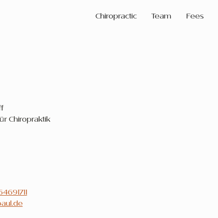
Chiropractic
Team
Fees
f
ür Chiropraktik
64691711
paul.de