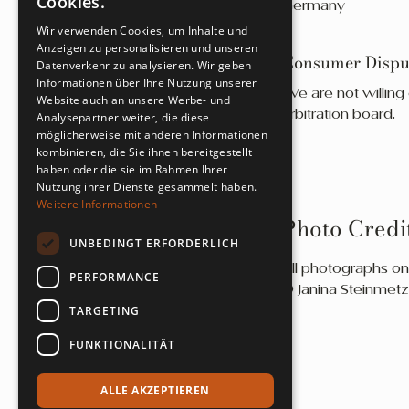
Cookies.
Germany
Wir verwenden Cookies, um Inhalte und
Anzeigen zu personalisieren und unseren
Consumer Disput
Datenverkehr zu analysieren. Wir geben
Informationen über Ihre Nutzung unserer
We are not willing
Website auch an unsere Werbe- und
arbitration board.
Analysepartner weiter, die diese
möglicherweise mit anderen Informationen
kombinieren, die Sie ihnen bereitgestellt
haben oder die sie im Rahmen Ihrer
Nutzung ihrer Dienste gesammelt haben.
Weitere Informationen
Photo Credi
UNBEDINGT ERFORDERLICH
All photographs on
PERFORMANCE
© Janina Steinmetz 
TARGETING
FUNKTIONALITÄT
ALLE AKZEPTIEREN