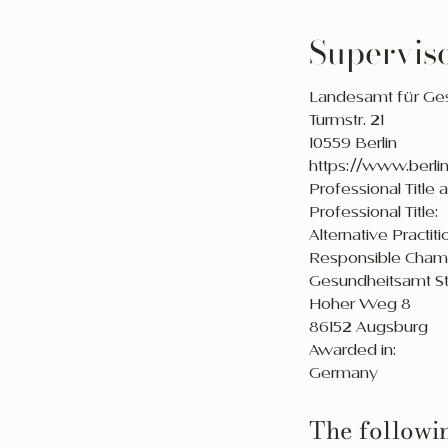
Supervis
Landesamt für Ges
Turmstr. 21
10559 Berlin
https://www.berli
Professional Title 
Professional Title:
Alternative Practiti
Responsible Cham
Gesundheitsamt S
Hoher Weg 8
86152 Augsburg
Awarded in:
Germany
The followin