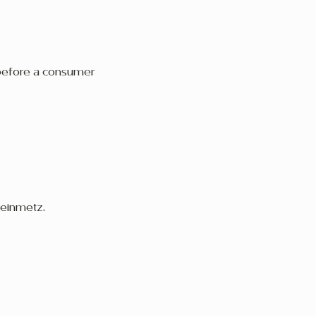
s before a consumer
teinmetz.