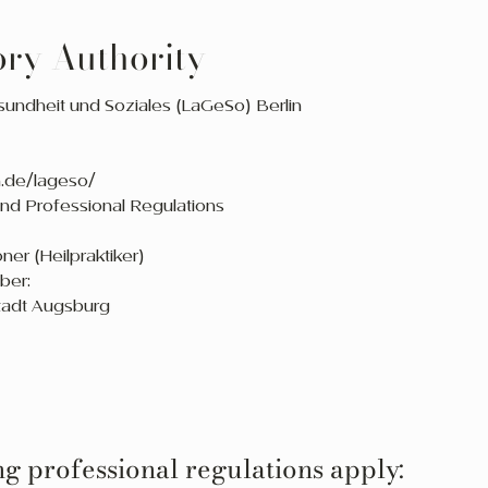
ory Authority
undheit und Soziales (LaGeSo) Berlin
n.de/lageso/
and Professional Regulations
oner (Heilpraktiker)
ber:
tadt Augsburg
g professional regulations apply: